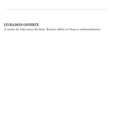
LIVRAISON OFFERTE
A partir de 100 euros d’achats. Retour offert en France métropolitaine,
Corse et Monaco.
LIVRAISON INTERNATIONALE
France, Union Européenne, Suisse, Japon, Etats-Unis, Canada, Chine,
Australie.
PAIEMENT SÉCURISÉ
CB, Visa, Mastercard, Maestro, e-Carte Bleue.
NOUS SUIVRE
Soyez les premiers informés de nos prochains évènements et de nos
dernières créations
INSCRIPTION
NOUS ÉCRIRE
Formulaire de contact