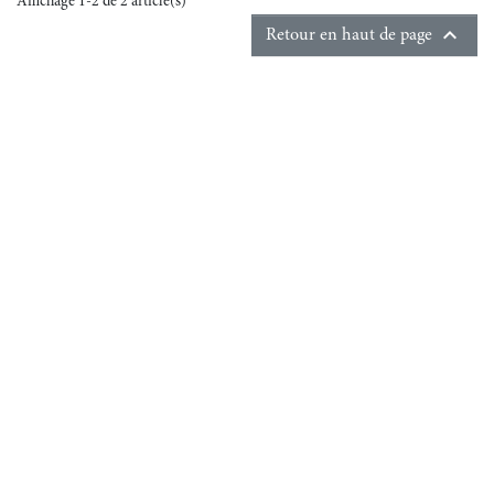
Affichage 1-2 de 2 article(s)

Retour en haut de page