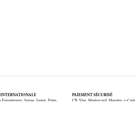
 INTERNATIONALE
PAIEMENT SÉCURISÉ
 Européenne, Suisse, Japon, Etats-
CB, Visa, Mastercard, Maestro, e-Cart
 Chine, Australie.
MENTIONS LÉGALES
Mentions légales