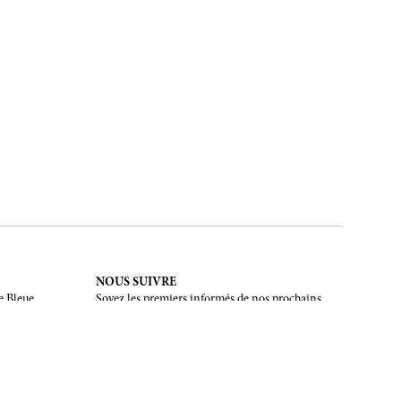
NOUS SUIVRE
e Bleue.
Soyez les premiers informés de nos prochains
évènements et de nos dernières créations
INSCRIPTION