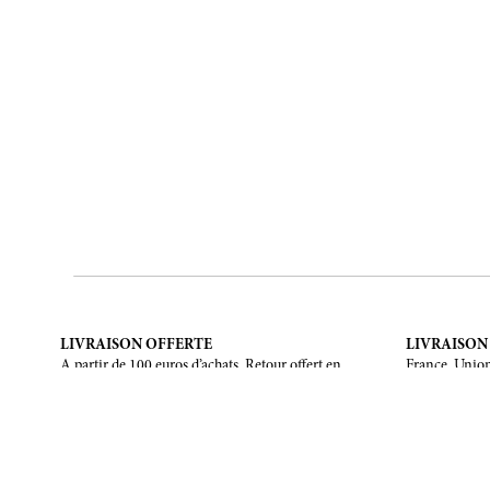
LIVRAISON OFFERTE
LIVRAISON
A partir de 100 euros d’achats. Retour offert en
France, Union
France métropolitaine, Corse et Monaco.
Unis, Canada,
NOUS ÉCRIRE
À PROPOS
Formulaire de contact
La marque