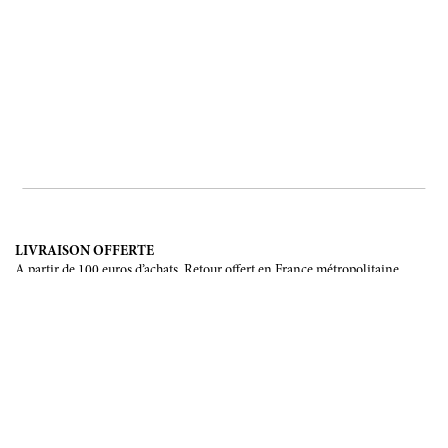
LIVRAISON OFFERTE
A partir de 100 euros d’achats. Retour offert en France métropolitaine,
Corse et Monaco.
LIVRAISON INTERNATIONALE
France, Union Européenne, Suisse, Japon, Etats-Unis, Canada, Chine,
Australie.
PAIEMENT SÉCURISÉ
CB, Visa, Mastercard, Maestro, e-Carte Bleue.