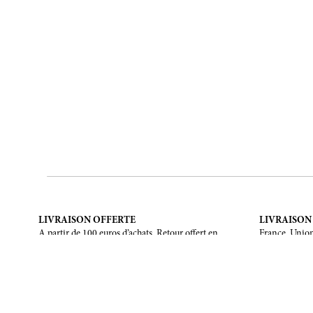
LIVRAISON OFFERTE
LIVRAISON
A partir de 100 euros d’achats. Retour offert en
France, Union
France métropolitaine, Corse et Monaco.
Unis, Canada,
NOUS ÉCRIRE
À PROPOS
Formulaire de contact
La marque