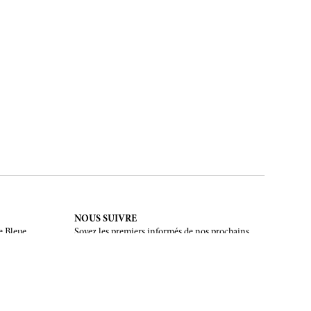
NOUS SUIVRE
e Bleue.
Soyez les premiers informés de nos prochains
évènements et de nos dernières créations
INSCRIPTION