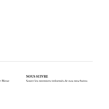
NOUS SUIVRE
e Bleue.
Soyez les premiers informés de nos prochains
évènements et de nos dernières créations
INSCRIPTION