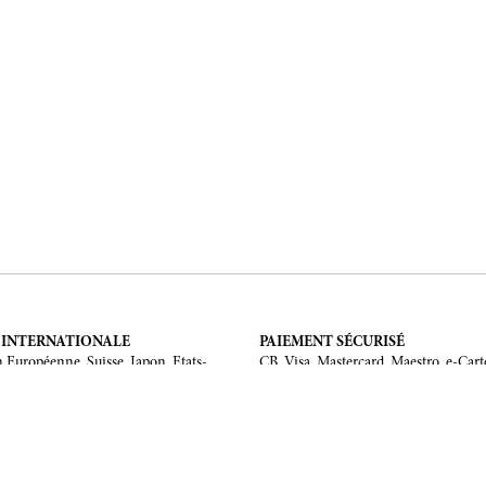
 INTERNATIONALE
PAIEMENT SÉCURISÉ
 Européenne, Suisse, Japon, Etats-
CB, Visa, Mastercard, Maestro, e-Cart
 Chine, Australie.
MENTIONS LÉGALES
Mentions légales