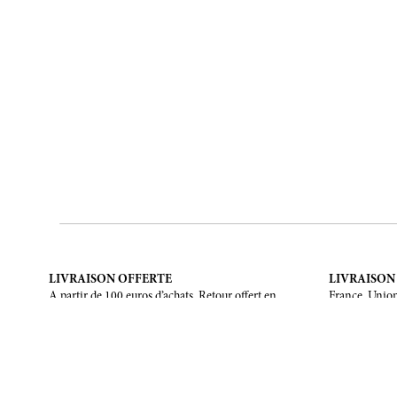
LIVRAISON OFFERTE
LIVRAISON
A partir de 100 euros d’achats. Retour offert en
France, Union
France métropolitaine, Corse et Monaco.
Unis, Canada,
NOUS ÉCRIRE
À PROPOS
Formulaire de contact
La marque