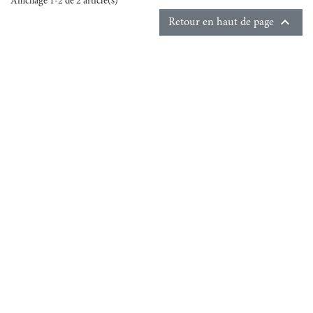
Affichage 1-2 de 2 article(s)

Retour en haut de page