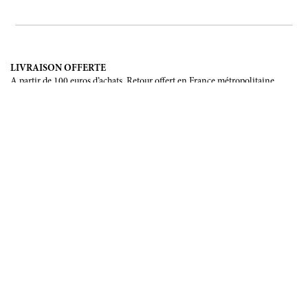
LIVRAISON OFFERTE
A partir de 100 euros d’achats. Retour offert en France métropolitaine,
Corse et Monaco.
LIVRAISON INTERNATIONALE
France, Union Européenne, Suisse, Japon, Etats-Unis, Canada, Chine,
Australie.
PAIEMENT SÉCURISÉ
CB, Visa, Mastercard, Maestro, e-Carte Bleue.
NOUS SUIVRE
Soyez les premiers informés de nos prochains évènements et de nos
dernières créations
INSCRIPTION
NOUS ÉCRIRE
Formulaire de contact