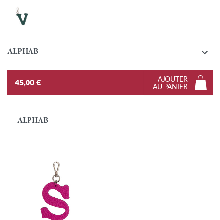
V - Emeraude

ALPHAB
AJOUTER
45,00 €
AU PANIER
ALPHAB