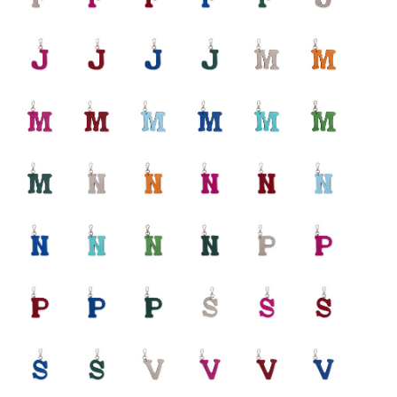
J - Fuchsia
J - Rouge
J - Bleu lapis
J - Emeraude
M - Champagne
M - Orange
M - Fuchsia
M - Rouge
M - Ciel
M - Bleu lapis
M - Caraïbes
M - Gazon
M - Emeraude
N - Champagne
N - Orange
N - Fuchsia
N - Rouge
N - Ciel
N - Bleu lapis
N - Caraïbes
N - Gazon
N - Emeraude
P - Champagne
P - Fuchsia
P - Rouge
P - Bleu lapis
P - Emeraude
S - Champagne
S - Fuchsia
S - Rouge
S - Bleu lapis
S - Emeraude
V - Champagne
V - Fuchsia
V - Rouge
V - Bleu lapis