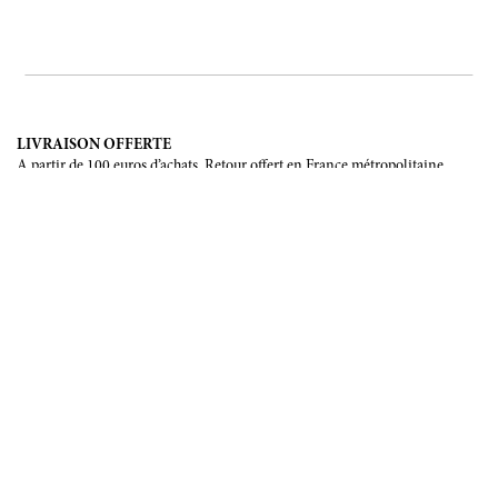
LIVRAISON OFFERTE
A partir de 100 euros d’achats. Retour offert en France métropolitaine,
Corse et Monaco.
LIVRAISON INTERNATIONALE
France, Union Européenne, Suisse, Japon, Etats-Unis, Canada, Chine,
Australie.
PAIEMENT SÉCURISÉ
CB, Visa, Mastercard, Maestro, e-Carte Bleue.
NOUS SUIVRE
Soyez les premiers informés de nos prochains évènements et de nos
dernières créations
INSCRIPTION
NOUS ÉCRIRE