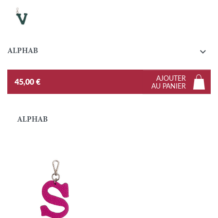
V - Emeraude

ALPHAB
AJOUTER
45,00 €
AU PANIER
ALPHAB