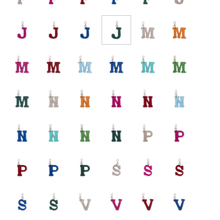
J - Emeraude
J - Fuchsia
J - Rouge
J - Bleu lapis
M - Champagne
M - Orange
M - Fuchsia
M - Rouge
M - Ciel
M - Bleu lapis
M - Caraïbes
M - Gazon
M - Emeraude
N - Champagne
N - Orange
N - Fuchsia
N - Rouge
N - Ciel
N - Bleu lapis
N - Caraïbes
N - Gazon
N - Emeraude
P - Champagne
P - Fuchsia
P - Rouge
P - Bleu lapis
P - Emeraude
S - Champagne
S - Fuchsia
S - Rouge
S - Bleu lapis
S - Emeraude
V - Champagne
V - Fuchsia
V - Rouge
V - Bleu lapis