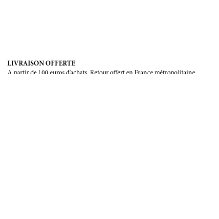
LIVRAISON OFFERTE
A partir de 100 euros d’achats. Retour offert en France métropolitaine,
Corse et Monaco.
LIVRAISON INTERNATIONALE
France, Union Européenne, Suisse, Japon, Etats-Unis, Canada, Chine,
Australie.
PAIEMENT SÉCURISÉ
CB, Visa, Mastercard, Maestro, e-Carte Bleue.
NOUS SUIVRE
Soyez les premiers informés de nos prochains évènements et de nos
dernières créations
INSCRIPTION
NOUS ÉCRIRE