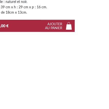
le : naturel et noir.
Next
 39 cm x h : 29 cm x p : 16 cm.
e de 18cm x 13cm.
AJOUTER
,00 €
AU PANIER