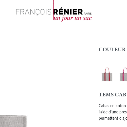
Rechercher
COULEUR 
Cab - Rouge
Cab 
Couleur
TEMS CAB
Cabas en coton é
l'aide d'une pre
permettent d'aj