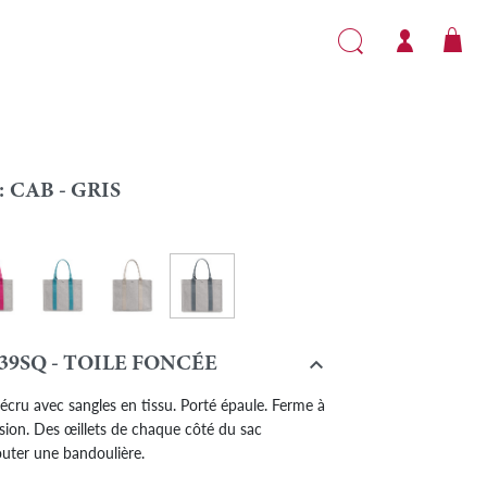
:
CAB - GRIS
Cab - Gris
- Fuchsia
Cab - Turquoise
Cab - Ecru

39SQ - TOILE FONCÉE
cru avec sangles en tissu. Porté épaule. Ferme à
ssion. Des œillets de chaque côté du sac
outer une bandoulière.