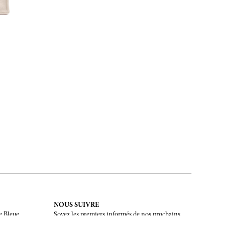
NOUS SUIVRE
e Bleue.
Soyez les premiers informés de nos prochains
évènements et de nos dernières créations