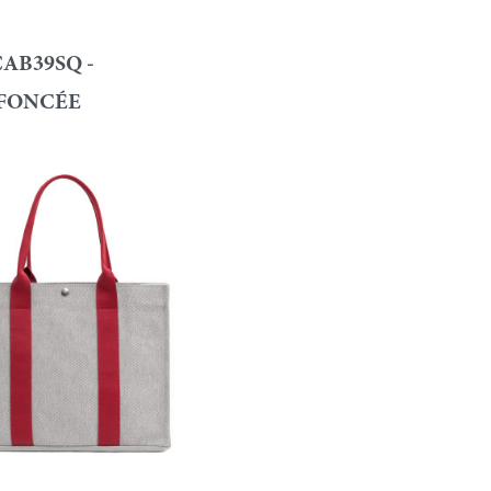
AB39SQ -
 FONCÉE