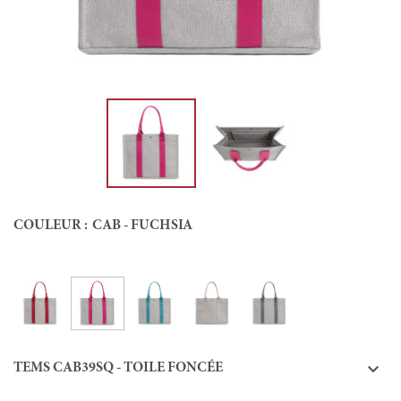
COULEUR :
CAB - FUCHSIA
Cab - Fuchsia
Cab - Rouge
Cab - Turquoise
Cab - Ecru
Cab - Gris
Couleur

TEMS CAB39SQ - TOILE FONCÉE