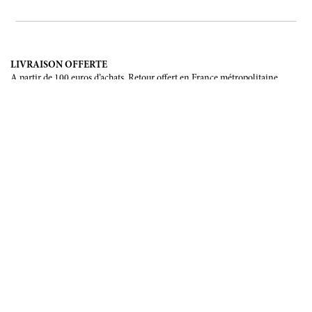
LIVRAISON OFFERTE
A partir de 100 euros d’achats. Retour offert en France métropolitaine,
Corse et Monaco.
LIVRAISON INTERNATIONALE
France, Union Européenne, Suisse, Japon, Etats-Unis, Canada, Chine,
Australie.
PAIEMENT SÉCURISÉ
CB, Visa, Mastercard, Maestro, e-Carte Bleue.
NOUS SUIVRE
Soyez les premiers informés de nos prochains évènements et de nos
dernières créations
INSCRIPTION
NOUS ÉCRIRE
Formulaire de contact
Email :
info@francoisrenierparis.com