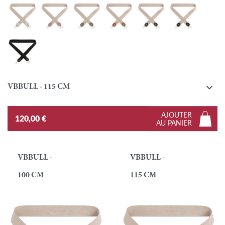
Argent
Tourterelle
Taupe
Gold
Ebène
Noir
Noir / Noir

VBBULL - 115 CM
AJOUTER
120,00 €
AU PANIER
VBBULL -
VBBULL -
100 CM
115 CM