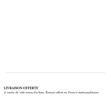
LIVRAISON OFFERTE
A partir de 100 euros d’achats. Retour offert en France métropolitaine,
Corse et Monaco.
LIVRAISON INTERNATIONALE
France, Union Européenne, Suisse, Japon, Etats-Unis, Canada, Chine,