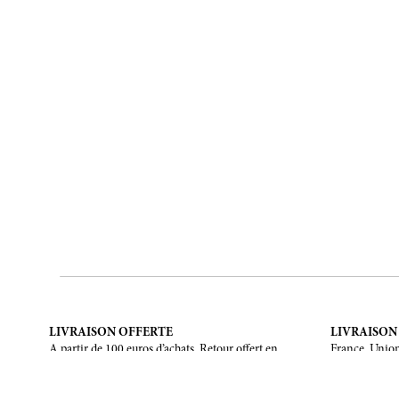
LIVRAISON OFFERTE
LIVRAISON
A partir de 100 euros d’achats. Retour offert en
France, Union
France métropolitaine, Corse et Monaco.
Unis, Canada,