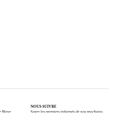
NOUS SUIVRE
e Bleue.
Soyez les premiers informés de nos prochains
évènements et de nos dernières créations
INSCRIPTION