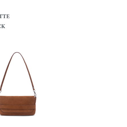
TTE
CK