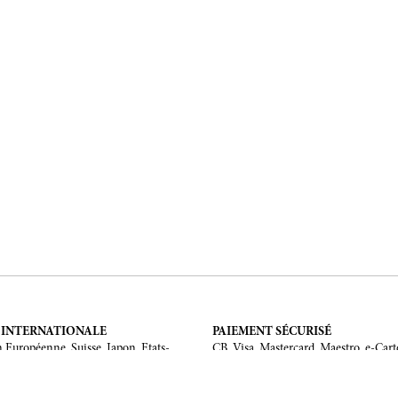
 INTERNATIONALE
PAIEMENT SÉCURISÉ
 Européenne, Suisse, Japon, Etats-
CB, Visa, Mastercard, Maestro, e-Cart
 Chine, Australie.