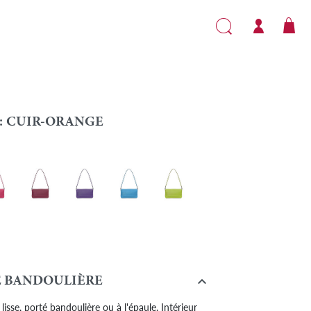
:
CUIR-ORANGE
-Fuchsia
Cuir-Bordeaux
Cuir - Violet
Cuir - Turquoise
Cuir - Anis
ol

 BANDOULIÈRE
 lisse, porté bandoulière ou à l'épaule. Intérieur