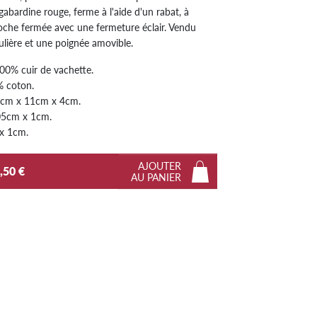
gabardine rouge, ferme à l'aide d'un rabat, à
Next
poche fermée avec une fermeture éclair. Vendu
lière et une poignée amovible.
00% cuir de vachette.
% coton.
1cm x 11cm x 4cm.
05cm x 1cm.
 x 1cm.
AJOUTER
,50 €
AU PANIER
Next