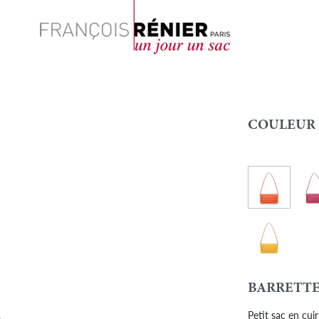
Rechercher
COULEUR 
Cuir-Orange
Cuir
Couleur
Cuir - Tournes
BARRETTE
Petit sac en cuir