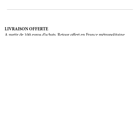
LIVRAISON OFFERTE
A partir de 100 euros d’achats. Retour offert en France métropolitaine,
Corse et Monaco.
LIVRAISON INTERNATIONALE
France, Union Européenne, Suisse, Japon, Etats-Unis, Canada, Chine,
Australie.
PAIEMENT SÉCURISÉ
CB, Visa, Mastercard, Maestro, e-Carte Bleue.
NOUS SUIVRE
Soyez les premiers informés de nos prochains évènements et de nos
dernières créations
INSCRIPTION
NOUS ÉCRIRE
Formulaire de contact
Email :
info@francoisrenierparis.com