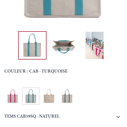
COULEUR :
CAB - TURQUOISE
Cab - Turquoise
Cab - Fuchsia
Cab - Ecru
Cab - Gris
Couleur

TEMS CAB39SQ - NATUREL