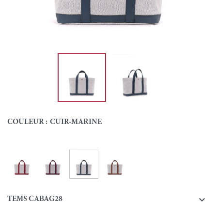
COULEUR :
CUIR-MARINE
Cuir-Marine
Cuir-Rouge
Cuir-Bordeaux
Cuir-Gold
Couleur

TEMS CABAG28