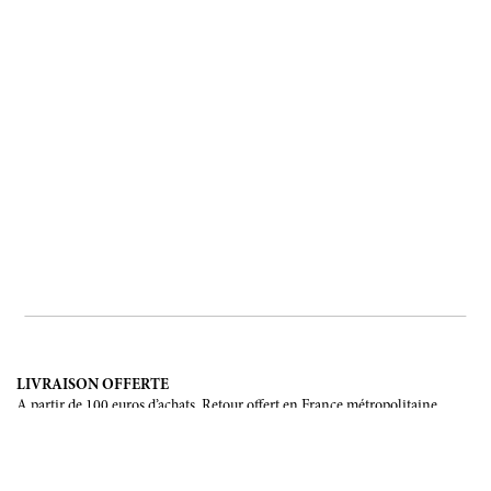
LIVRAISON OFFERTE
A partir de 100 euros d’achats. Retour offert en France métropolitaine,
Corse et Monaco.
LIVRAISON INTERNATIONALE
France, Union Européenne, Suisse, Japon, Etats-Unis, Canada, Chine,