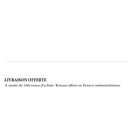
LIVRAISON OFFERTE
A partir de 100 euros d’achats. Retour offert en France métropolitaine,
Corse et Monaco.
LIVRAISON INTERNATIONALE
France, Union Européenne, Suisse, Japon, Etats-Unis, Canada, Chine,
Australie.
PAIEMENT SÉCURISÉ
CB, Visa, Mastercard, Maestro, e-Carte Bleue.