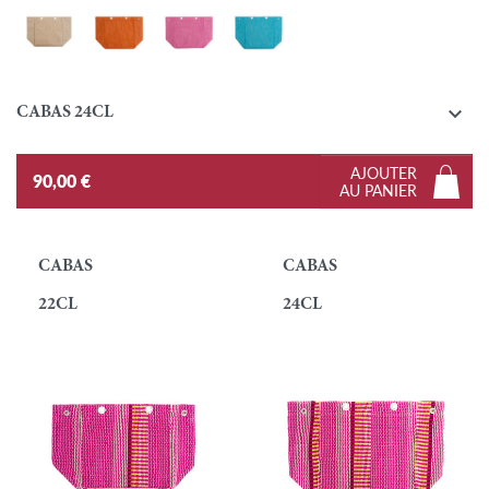
Linoko
Lina - Orange
Lina - Rose
Lina - Turquoise

CABAS 24CL
AJOUTER
90,00 €
AU PANIER
CABAS
CABAS
22CL
24CL