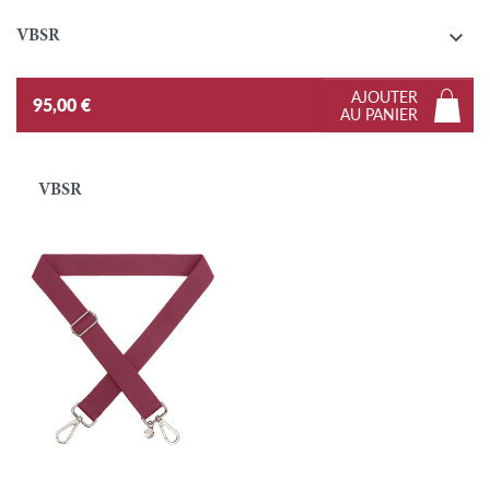

VBSR
AJOUTER
95,00 €
AU PANIER
VBSR