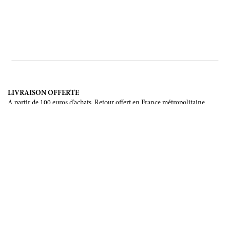
LIVRAISON OFFERTE
A partir de 100 euros d’achats. Retour offert en France métropolitaine,
Corse et Monaco.
LIVRAISON INTERNATIONALE
France, Union Européenne, Suisse, Japon, Etats-Unis, Canada, Chine,
Australie.
PAIEMENT SÉCURISÉ
CB, Visa, Mastercard, Maestro, e-Carte Bleue.
NOUS SUIVRE
Soyez les premiers informés de nos prochains évènements et de nos
dernières créations