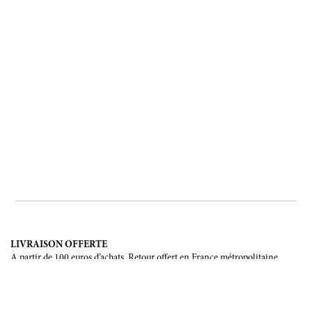
LIVRAISON OFFERTE
A partir de 100 euros d’achats. Retour offert en France métropolitaine,
Corse et Monaco.
LIVRAISON INTERNATIONALE
France, Union Européenne, Suisse, Japon, Etats-Unis, Canada, Chine,