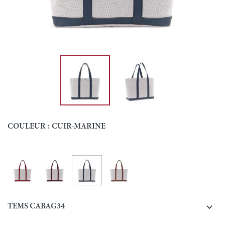
COULEUR :
CUIR-MARINE
Cuir-Marine
Cuir-Rouge
Cuir-Bordeaux
Cuir-Gold
Couleur

TEMS CABAG34